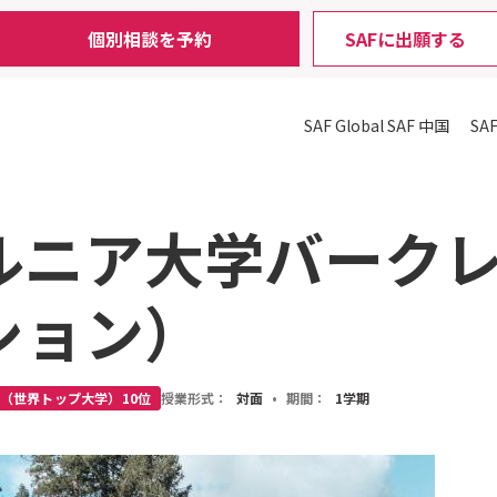
個別相談を予約
SAFに出願する
SAF Global
SAF 中国
SA
ルニア大学バーク
ション）
E（世界トップ大学）10位
授業形式：
対面
•
期間：
1学期