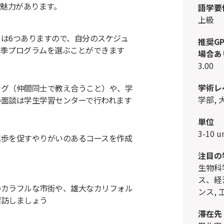
魅力があります。
語学要
上級
は6つありますので、自分のスケジュ
推奨G
夏季プログラムを選ぶことができます
場合あ
3.00
学術レ
ング（仲間同士で教え合うこと）や、学
学部,
の面談は学生学習センターで行われます
単位
3-10 u
進歩を促すやりがいのあるコースを作成
注目の
生物科学、物理科学, 化学, ビジネ
ス、経
のカラフルな市街や、雄大なカリフォル
ンス, 
探訪しましょう
滞在先