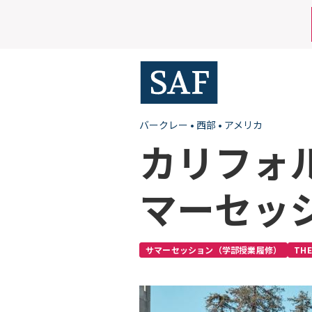
Skip
Mobile
to
main
Utility
content
Menu
バークレー
•
西部
•
アメリカ
カリフォ
マーセッ
サマーセッション（学部授業履修）
TH