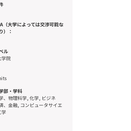
件
PA（大学によっては交渉可能な
り）：
ベル
 大学院
nits
学部・学科
済、金融, コンピュータサイエ
工学