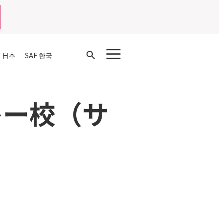
Open
F 日本
SAF 한국
Search
レー校（サ