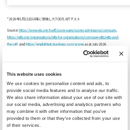
*2026年1月21日以降に受検したTOEFL iBTテスト
Source:
https://www.ets.org/toefl/score-users/scores-admissions/compare
,
https://ielts.org/organisations/ielts-for-organisations/compare-ielts/ielts-and-
the-cefr
and
https://englishtest.duolingo.com/scores
as at July 2026.
SAFが提示する英語能力テストおよびそれと同等と考えら
れるテストスコアは、参考値にすぎません。
This website uses cookies
その他の語学試験
We use cookies to personalise content and ads, to
provide social media features and to analyse our traffic.
英語以外の言語で実施される学部授業履修プログラムに
We also share information about your use of our site with
ついては、語学力の証明として、
our social media, advertising and analytics partners who
在籍大学における当該言語の担当教員による推薦状をご
may combine it with other information that you’ve
提出いただくことで要件を満たせる場合があります。
provided to them or that they’ve collected from your use
of their services.