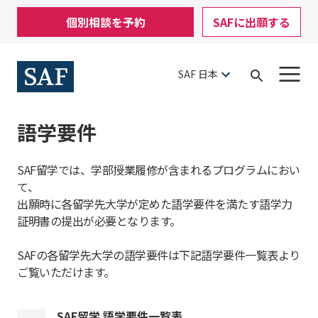
Skip
Mobile
個別相談を予約
SAFに出願する
to
Utility
main
content
Menu
SAF 日本
Open
Search
語学要件
SAF留学では、学部授業履修が含まれるプログラムにおい
て、
出願時に各留学先大学が定めた語学要件を満たす語学力
証明書の提出が必要となります。
SAFの各留学先大学の語学要件は下記語学要件一覧表より
ご覧いただけます。
SAF留学 語学要件一覧表