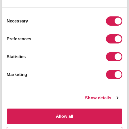
ドイツ語
Test Daf：
https://www.testdaf.de/de/testzentren/der-
Consent
testdaf-an-ihrem-testzentrum/die-testzentren-von-gast/
Necessary
Selection
※Test Dafは年間の試験実施回数が限られているため、
余裕を持って受験されることを推奨します。
Preferences
ゲーテ・ドイツ語検定試験：
https://www.goethe.de/ins/jp/ja/spr/prf.html
Statistics
韓国語
TOPIK：
https://www.kref.or.jp/topik/
Marketing
※TOPIKは年間の試験実施回数が限られているた
め、余裕を持って受験されることを推奨します。
Show details
語学スコアの取得目安時期
Allow all
留学先大学やプログラムによって出願締切は異なります