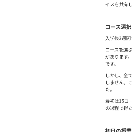
イスを共有
コース選択
入学後3週
コースを選
があります
です。
しかし、全
しません。
た。
最初は15コ
の過程で得
初日の授業