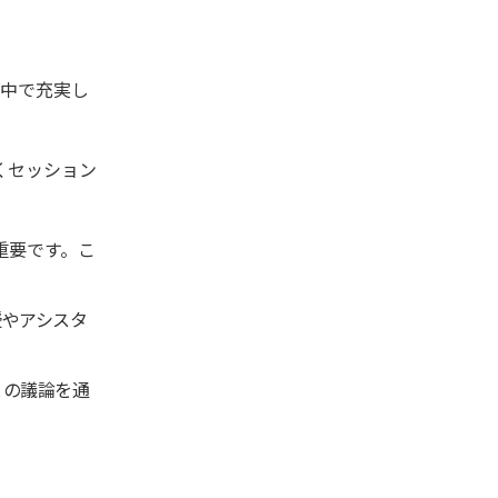
の中で充実し
くセッション
重要です。こ
授やアシスタ
との議論を通