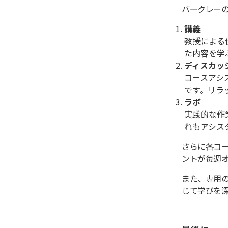
バークレー
講義
教授による
た内容を学
ディスカッ
コースアシ
です。リラ
ラボ
実践的な作
れもアシス
さらに各コ
ントが毎週
また、
専用
じて学びを