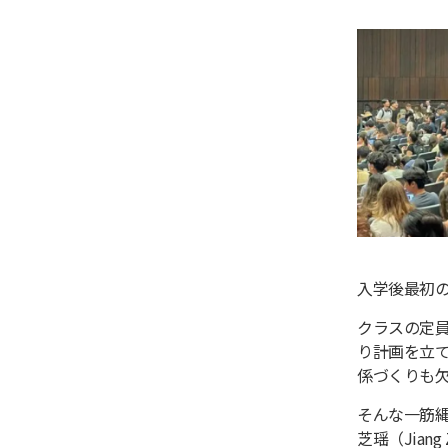
入学後最初
クラスの定
り計画を立
係づくりも
そんな一筋縄
芝瑶（Jia