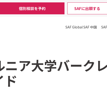
個別相談を予約
SAFに出願する
SAF Global
SAF 中国
SA
ルニア大学バーク
イド