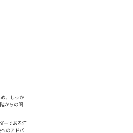
ため、しっか
段階からの関
ダーである江
学生へのアドバ