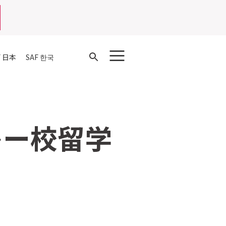
Open
F 日本
SAF 한국
Search
レー校留学