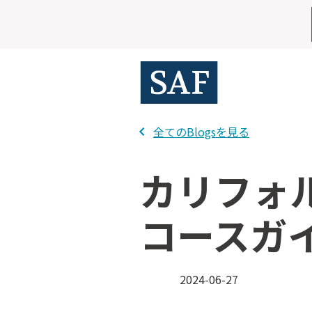
Skip
Mobile
to
main
Utility
content
Menu
全てのBlogsを見る
カリフォ
コースガ
2024-06-27