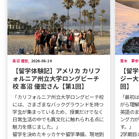
髙沼 優宏
,
2026-06-14
青木 夢歩
【留学体験記】アメリカ カリフ
【留学
ォルニア州立大学ロングビーチ
ジー大
校 髙沼 優宏さん【第1回】
回】
「カリフォルニア州立大学ロングビーチ校
「最初
には、さまざまなバックグラウンドを持つ
がら理
学生が集まっているため、授業だけでなく
英語の
日常生活の中でも異文化に触れられる点に
ング力
魅力を感じました。」
す。」
留学を決めたキッカケや留学準備、現地到
2学期目