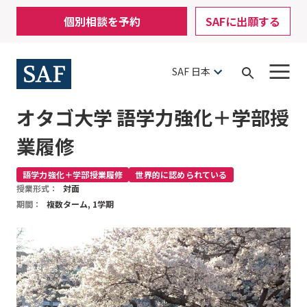
Skip
Mobile
個別相談を予約
SAFに出願する
to
Utility
main
content
Menu
SAF 日本
Open
Search
オタゴ大学 語学力強化＋学部授
業履修
語学力強化＋学部授業履修
世界的に認められている
授業形式：
対面
期間：
複数ターム, 1学期