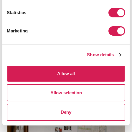
出願締切：（1週間前までに事前登録が必
要）
Statistics
2026-06-22
プログラム費用（概算）：
Marketing
NZ$
46,960
プログラム費用について
Show details
出願受付終了
Allow all
Allow selection
滞在先情報
Deny