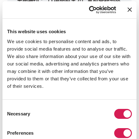
出願締切：（1週間前までに事前登録が必
要）
2025-09-15
プログラム費用（概算）：
This website uses cookies
NZ$
49,310
We use cookies to personalise content and ads, to
プログラム費用について
provide social media features and to analyse our traffic.
We also share information about your use of our site with
our social media, advertising and analytics partners who
出願受付終了
may combine it with other information that you’ve
provided to them or that they’ve collected from your use
of their services.
Fall 2026 Language Pathway +
Consent
Spring 2027 Academic
Necessary
Selection
プログラム期間：
10月中旬 - 6月中旬
Preferences