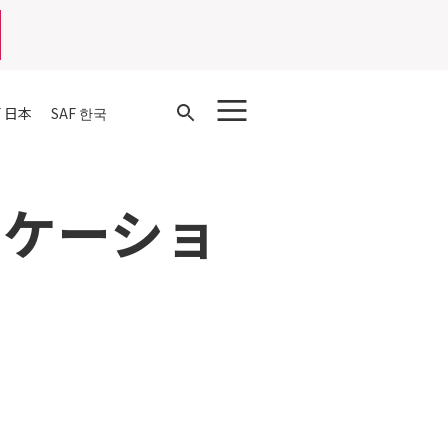
Open
F 日本
SAF 한국
Search
ニケーショ