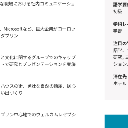
な職場における社内コミュニケーショ
語学要
初級
学術レ
ook、Microsoftなど、巨大企業がヨーロッ
学部
るダブリン
注目の
語学、言語学、文化研究, 通信, 文化
研究,
ンと文化に関するグループでのキャップ
ション
クトで研究とプレゼンテーションを実施
滞在先
ホテル
るハウスの街、勇壮な自然の断崖、居心
思い出づくり
ダブリン中心地でのウェルカムレセプシ