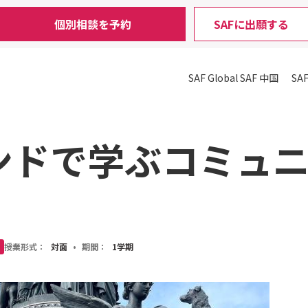
個別相談を予約
SAFに出願する
SAF Global
SAF 中国
SA
ンドで学ぶコミュ
授業形式：
対面
•
期間：
1学期