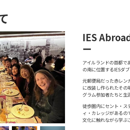
て
IES Abr
ー
アイルランドの首都で
の南に位置するIESダ
元郵便局だった赤レン
に改装し作られたその
グラム参加者たちと生
徒歩圏内にセント・ス
ィ・カレッジがあるの
文化に触れながら学ぶ