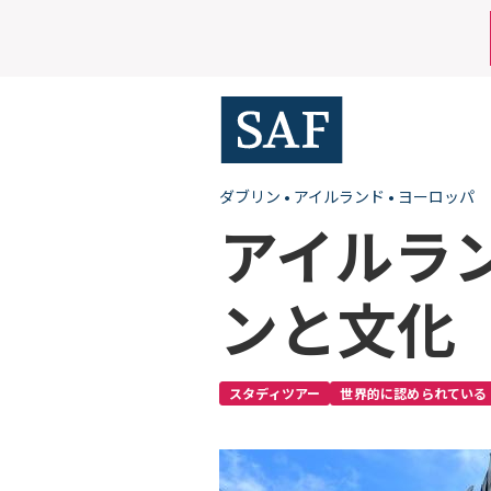
Skip
Mobile
to
main
Utility
content
Menu
ダブリン
•
アイルランド
•
ヨーロッパ
アイルラ
ンと文化
スタディツアー
世界的に認められている