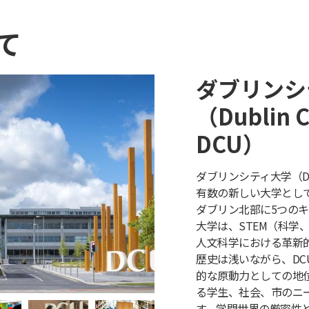
て
ダブリンシ
（Dublin Ci
DCU）
ダブリンシティ大学（D
有数の新しい大学とし
ダブリン北部に5つの
大学は、STEM（科学
人文科学における革新
歴史は浅いながら、DC
的な原動力としての地
る学生、社会、市のニ
す。学問世界の厳密性