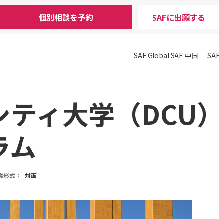
個別相談を予約
SAFに出願する
SAF Global
SAF 中国
SA
シティ大学（DCU
ラム
業形式：
対面