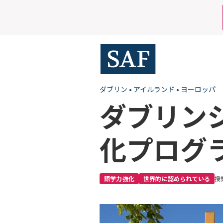
Skip
Mobile
to
main
Utility
content
Menu
ダブリン
•
アイルランド
•
ヨーロッパ
ダブリン
化プログ
語学力強化
世界的に認められている
授