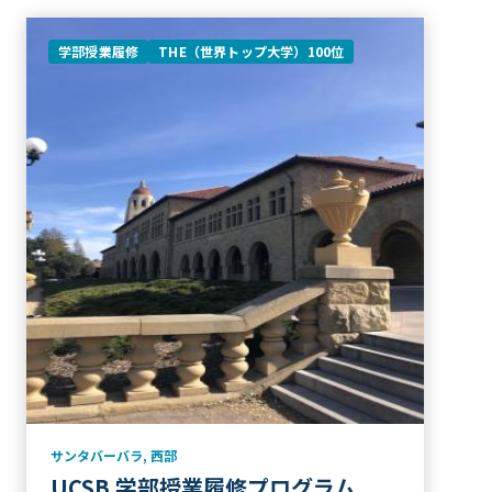
学部授業履修
THE（世界トップ大学）100位
サンタバーバラ
,
西部
UCSB 学部授業履修プログラム