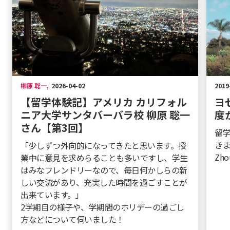
柳原 聡一
,
2026-04-02
2019
【留学体験記】アメリカ カリフォル
ヨ
ニア大学サンタバーバラ校 柳原 聡一
度
さん【第3回】
留
きま
「少しずつ外向的になってきたと思います。授
Zh
業中に意見を求めらることも多いですし、学生
はみなフレンドリーなので、毎日何かしらの新
しい交流があり、充実した時間を過ごすことが
出来ています。」
2学期目の様子や、学期間のホリデーの過ごし
方などについて伺いました！