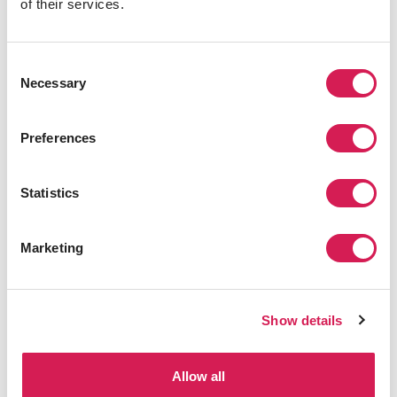
of their services.
ヒスパニック系、アジア系など様々です。
留学生も世界中から集まります。その環境で、私は多くの
Consent
人と出会い、その人たちを通して世界中にネットワーク
Necessary
Selection
を築くことができました。
彼らを通して、多様な考え方・見方を学びました。特に
Preferences
深い関係を築くことになった人との出会いは、私の人生
を大きく変えました。
Statistics
トビタテ生として留学をしてよかったと思います
か？それはどんなことですか？
Marketing
良かったと思います。なぜならトビタテを通して、深く留
学する意味や目的を考えるからです。
Show details
留学の前後で事前研修と事後研修があります。そこでは
留学の価値を高めるための方法を学び、さらには同じト
ビタテ生と出会い刺激を受けます。
Allow all