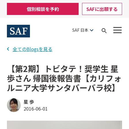
Skip
Mobile
個別相談を予約
SAFに出願する
to
Utility
main
content
Menu
SAF 日本
Open
Search
全てのBlogsを見る
【第2期】トビタテ！奨学生 星
歩さん 帰国後報告書【カリフォ
ルニア大学サンタバーバラ校】
星 歩
2016-06-01