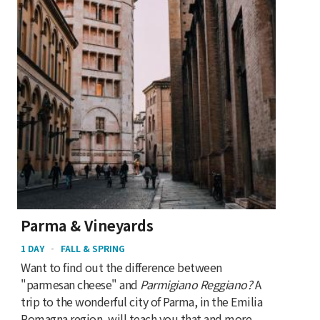
Parma & Vineyards
1 DAY
FALL & SPRING
Want to find out the difference between
"parmesan cheese" and
Parmigiano Reggiano?
A
trip to the wonderful city of Parma, in the Emilia
Romagna region, will teach you that and more.