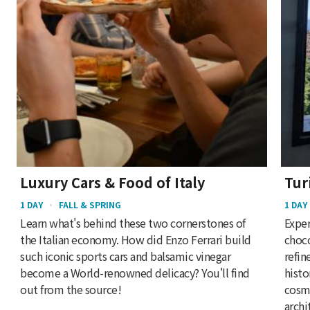
Luxury Cars & Food of Italy
Tur
1 DAY
FALL & SPRING
1 DAY
Learn what's behind these two cornerstones of
Exper
the Italian economy. How did Enzo Ferrari build
choco
such iconic sports cars and balsamic vinegar
refin
become a World-renowned delicacy? You'll find
histo
out from the source!
cosmo
archi