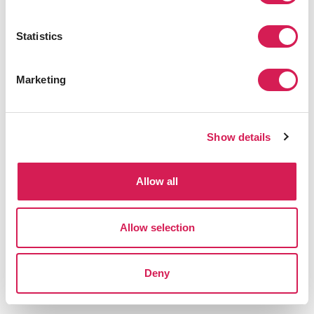
と、あなたのアカウントに最終的なコース一覧が表示さ
れます。加えて、予期しない事態が発生した際、また、履
Statistics
修者数が定員に満たない場合、SAFおよびIES Abroadで
は、コースをキャンセルさせていただく場合があります。
Marketing
お役立ちリンク
Show details
パンデミック時に留学する際の注
Allow all
意点
Allow selection
留学前に知っておきたかった5つの
こと
Deny