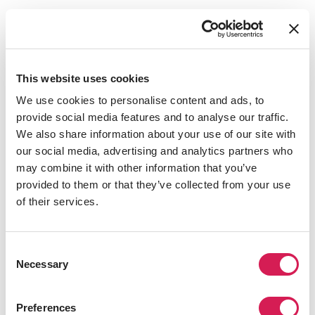
ミラノで働く間、他のIESインターンと共に3単位の必須
インターンシップセミナーにも参加し、オフィスの内外
における文化的問題を検討することで、インターン先の
状況を把握します。
This website uses cookies
セミナーでは、職場文化の理解、コミュニケーションの
We use cookies to personalise content and ads, to
改善、柔軟性や問題解決などのソフトスキルの開発、問
provide social media features and to analyse our traffic.
題解決や課題および機会への対応など、ミラノで、また
We also share information about your use of our site with
は帰国後、キャリアで成功するためのトピックを取り上
our social media, advertising and analytics partners who
げます。
may combine it with other information that you’ve
provided to them or that they’ve collected from your use
サバイバル・イタリア語コース
of their services.
ミラノでの最初の数週間は、サバイバル・イタリア語コ
ースを受講し、ミラノでの生活や職場で役立つ基本的な
イタリア語を学ぶ機会が得られます。この15時間のサバ
Consent
Necessary
イバル・イタリア語コースは任意であり、単位は取得でき
Selection
ません。
Preferences
注
：これは開講予定のコース一覧です。受講が許可される