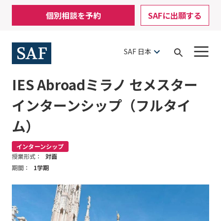
Skip
Mobile
個別相談を予約
SAFに出願する
to
Utility
main
content
Menu
SAF 日本
Open
Search
IES Abroadミラノ セメスター
インターンシップ（フルタイ
ム）
インターンシップ
授業形式：
対面
期間：
1学期