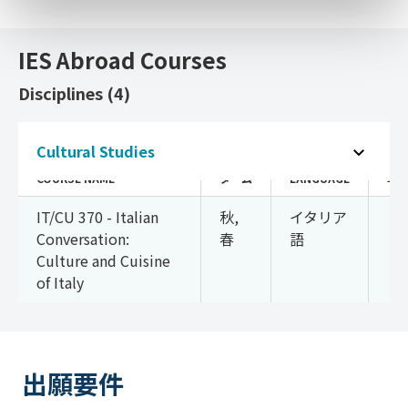
IES Abroad Courses
Disciplines (4)
Cultural Studies (1)
Cultural Studies
COURSE NAME
ターム
LANGUAGE
単
IT/CU 370 - Italian
秋,
イタリア
3
Conversation:
春
語
Culture and Cuisine
of Italy
出願要件