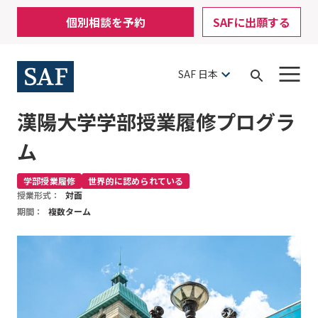
Skip
Mobile
個別相談を予約
SAFに出願する
to
Utility
main
content
Menu
SAF 日本
Open
Search
漢陽大学学部授業履修プログラ
ム
学部授業履修
世界的に認められている
授業形式：
対面
期間：
複数ターム