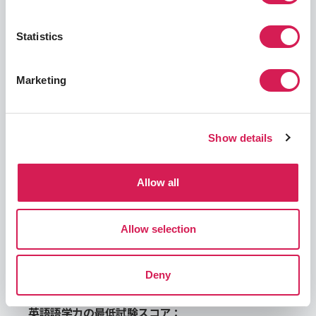
件を満たす必要があります。SAFはあなたの留学を
成功に導くためのお手伝いをします。
Statistics
このセクションでは、語学力を証明するために必要
な語学力スコア、GPAの範囲などの留学先大学が要
Marketing
求する学力要件、そして出願を完了するために必要
な書類やその他の資料のリストを掲載しています。
出願手続き中に追加情報が必要になった場合は、メ
Show details
ールやSAF学生用ポータルサイトにてお知らせしま
す。
Allow all
語学力
必要なGPAについて
出願書類と資料
Allow selection
語学試験のスコア要件
語学力を証明するために、以下のいずれかのスコア
Deny
証明を提出する必要があります。
英語語学力の最低試験スコア：