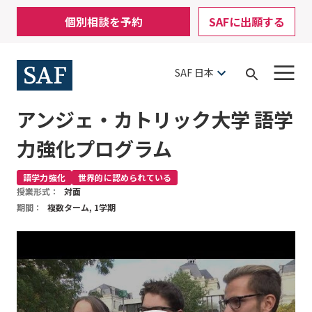
Skip
Mobile
個別相談を予約
SAFに出願する
to
Utility
main
content
Menu
SAF 日本
Open
Search
アンジェ・カトリック大学 語学
力強化プログラム
語学力強化
世界的に認められている
授業形式：
対面
期間：
複数ターム, 1学期