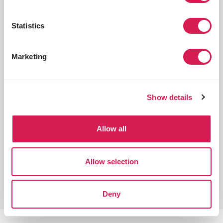
場合、出願時に記載のスコアの提出が必須、かつ学
部授業履修プログラムに進むには、語学力強化プロ
Statistics
グラム在籍中の大学が定めた時期までに、学部授業
履修に必要な語学力を満たす必要があります（※語
学力強化プログラム在籍中のレベル及び成績も加味
Marketing
される大学もあります）。
必要な語学力
必要なGPAについて
出願書類（
Show details
必要な語学力
Allow all
語学力は問われません。
Allow selection
SAFの語学要件について
Deny