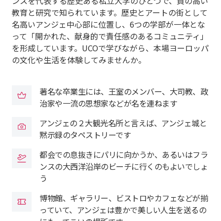
ンスを代表する歴史ある私立大学のひとつで、質の高い
教育と研究で知られています。歴史とアートの街として
名高いアンジェ中心部に位置し、6つの学部が一体とな
って「開かれた、献身的で責任感のあるコミュニティ」
を形成しています。UCOで学びながら、本場ヨーロッパ
の文化や生活を体験してみませんか。
著名な卒業生には、王室のメンバー、大司教、政
治家や一流の思想家などが名を連ねます
アンジェの２大観光名所と言えば、アンジェ城と
黙示録のタペストリーです
都会での息抜きにパリに向かうか、あるいはフラ
ンスの大西洋沿岸のビーチに行くのもよいでしょ
う
博物館、ギャラリー、ビストロやカフェなどが揃
っていて、アンジェは豊かで美しい人生を送るの