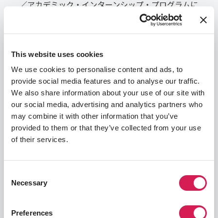
／アカデミック・インターンシップ・プログラムに
出願するために必要な語学力を示したものです。語
学力強化プログラムのみへの出願では、原則として
語学力は問われませんが、一定の語学力が求められ
るプログラムもあります。
This website uses cookies
※記載の必要な語学力は予告なく変更される場合が
We use cookies to personalise content and ads, to
あります。
provide social media features and to analyse our traffic.
※留学先大学によって、TOEFL/IELTSの必要総合ス
We also share information about your use of our site with
コアを設けているとともに、各セクションの必要ス
our social media, advertising and analytics partners who
コアを設けている場合があります。
may combine it with other information that you’ve
※学部や専攻分野によって記載の基準より高い語学
provided to them or that they’ve collected from your use
力を必要とする場合／各セクションの必要スコアを
of their services.
設けている場合があります。
※必要な語学力／GPAの他に、これまでの学習履歴
などが出願要件に関わる場合があります。
Consent
※イギリス留学の場合は、留学期間によって認めら
Necessary
Selection
れる語学力試験が異なる場合があります。詳細は
SAF 日本事務局までお問い合わせください。
※語学力強化＋学部授業履修プログラムに参加する
Preferences