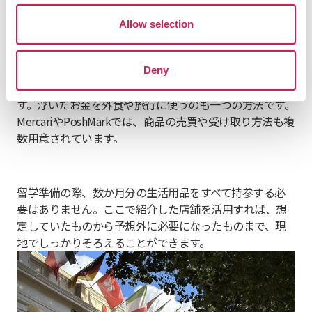
シャルマーケットプレイスも、お得な買い物ができる選
Allow selection
択肢です。中古品が中心ですが、新品同様の衣類や家
具、日用品が出品されていることも多くあります。
短期間の滞在であれば、新品を購入するよりも中古品を
Deny
活用した方が、時間や費用を節約できる場合がありま
す。浮いたお金を外食や旅行に使うのも一つの方法です。
MercariやPoshMarkでは、商品の売買や受け取り方法も複
数用意されています。
留学準備の際、数か月分の生活用品をすべて持参する必
要はありません。ここで紹介した店舗を活用すれば、想
定していたものから予想外に必要になったものまで、現
地でしっかりそろえることができます。