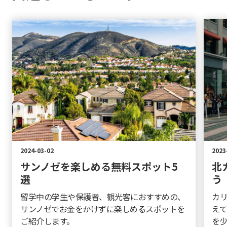
2024-03-02
2023
サンノゼを楽しめる無料スポット5
北
選
う
留学中の学生や保護者、観光客におすすめの、
カ
サンノゼでお金をかけずに楽しめるスポットを
えて
ご紹介します。
を