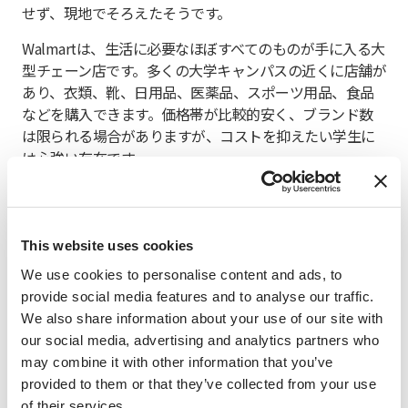
せず、現地でそろえたそうです。
Walmartは、生活に必要なほぼすべてのものが手に入る大
型チェーン店です。多くの大学キャンパスの近くに店舗が
あり、衣類、靴、日用品、医薬品、スポーツ用品、食品
などを購入できます。価格帯が比較的安く、ブランド数
は限られる場合がありますが、コストを抑えたい学生に
は心強い存在です。
Ross
This website uses cookies
Rossは、衣類、スーツケース、生活雑貨、靴などを低価
We use cookies to personalise content and ads, to
格で販売する全国展開の店舗です。商品は地域や時期に
provide social media features and to analyse our traffic.
よって入れ替わりますが、Nike、Tommy Bahama、
We also share information about your use of our site with
Adidas、Polo、Nauticaなどの有名ブランドが見つかるこ
our social media, advertising and analytics partners who
ともあります。
may combine it with other information that you’ve
大手ブランド店よりも価格が大幅に抑えられている点が
provided to them or that they’ve collected from your use
魅力で、定期的に訪れると新しい商品に出会えます。気に
of their services.