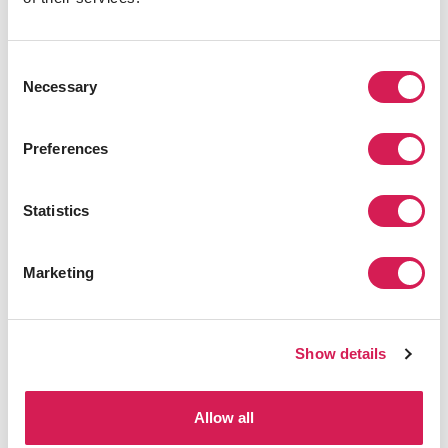
入ったものを見つけたら、その場で購入するのがおすす
めです。
Consent
Necessary
Selection
IKEA
IKEAは世界各地に店舗を持つ家具・インテリアの専門店
Preferences
で、家具、照明、ファブリックなどを一度にそろえるこ
とができます。低価格で組み立ても簡単な点から、学生に
Statistics
人気があります。
軽量で移動しやすい商品が多く、どのような部屋にも合
Marketing
わせやすいデザインが特徴です。学生割引や新学期セー
ルが行われることもあるため、留学開始前に情報をチェ
ックしておくとよいでしょう。
Show details
ソーシャルマーケットプレイス
Allow all
Facebook Marketplace、Mercari、PoshMarkなどのソー