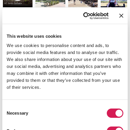
カリフォルニア大学サンタバーバラ
校
This website uses cookies
持続可能性と自然の美しさでトップクラスのUCSBは、教
員育成カレッジだった当初から、静かに研究の革命と包
We use cookies to personalise content and ads, to
括的なリベラルアーツ教育を続けてきました。ノーベル
provide social media features and to analyse our traffic.
賞受賞者6名とアメリカ芸術科学アカデミーメンバー41名
We also share information about your use of our site with
を輩出してきたほか、大きな変化をもたらすイノベーシ
our social media, advertising and analytics partners who
ョンを発表してきたUCSBは、インスピレーションを与え
may combine it with other information that you’ve
る場所となっています。
provided to them or that they’ve collected from your use
UCSBキャンパスには、カリフォルニア特有の雰囲気があ
of their services.
らゆるところに漂っています。非常に活動的で多様性あふ
れる学生たちは、そのほとんどが自転車やスケートボー
ドで登校し、勉強と同じくらい熱心にサーフィン、ハイ
Consent
Necessary
キング、散策を楽しんでいます。
Selection
カリフォルニア大学サンタバーバラ校公式ウェブサイト