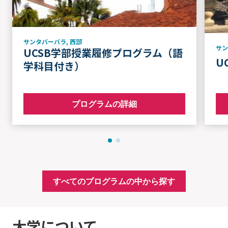
サンタバーバラ
,
西部
サ
UCSB学部授業履修プログラム（語
U
学科目付き）
プログラムの詳細
すべてのプログラムの中から探す
大学について