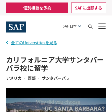
Skip
Mobile
個別相談を予約
SAFに出願する
to
Utility
main
content
Menu
SAF 日本
Open
Search
全てのUniversitiesを見る
カリフォルニア大学サンタバー
バラ校に留学
アメリカ
•
西部
•
サンタバーバラ