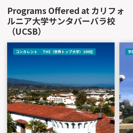
Programs Offered at カリフォ
ルニア大学サンタバーバラ校
（UCSB）
コンカレント
THE（世界トップ大学）100位
学