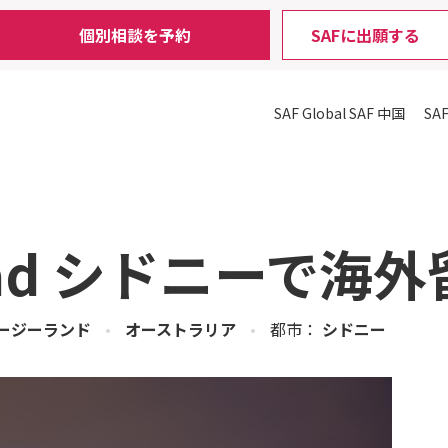
個別相談を予約
SAFに出願する
SAF Global
SAF 中国
SA
road シドニーで海
ージーランド
•
オーストラリア
•
都市：
シドニー