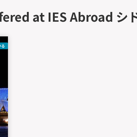
fered at IES Abroad
いる