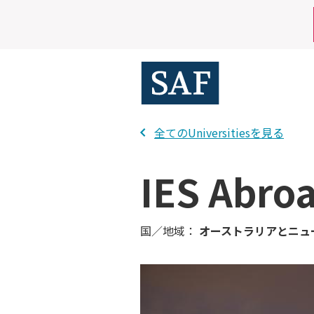
Skip
Mobile
to
main
Utility
content
Menu
全てのUniversitiesを見る
IES Ab
国／地域：
オーストラリアとニュ