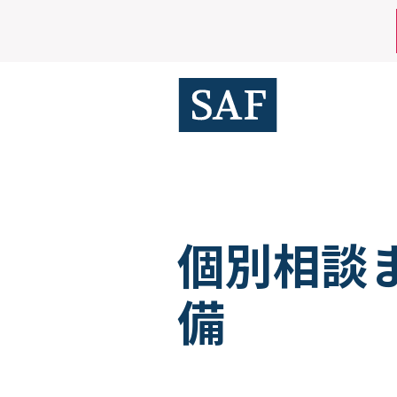
Skip
Mobile
to
main
Utility
content
Menu
個別相談
備